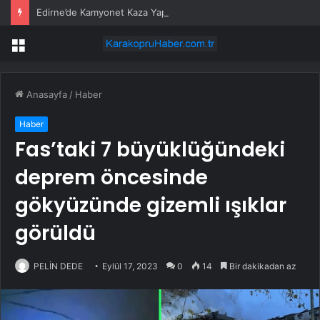
Edirne’de Kamyonet Kaza Yaptı: 2 Yaralı
Menü
Anasayfa
/
Haber
Haber
Fas’taki 7 büyüklüğündeki
deprem öncesinde
gökyüzünde gizemli ışıklar
görüldü
PELİN DEDE
Eylül 17, 2023
0
14
Bir dakikadan az