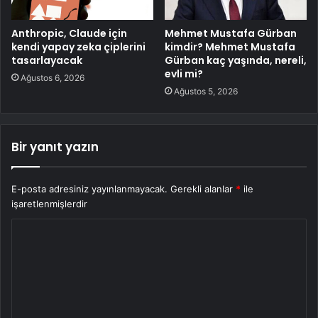
Anthropic, Claude için
Mehmet Mustafa Gürban
kendi yapay zeka çiplerini
kimdir? Mehmet Mustafa
tasarlayacak
Gürban kaç yaşında, nereli,
evli mi?
Ağustos 6, 2026
Ağustos 5, 2026
Bir yanıt yazın
E-posta adresiniz yayınlanmayacak.
Gerekli alanlar
*
ile
işaretlenmişlerdir
Y
o
r
u
m