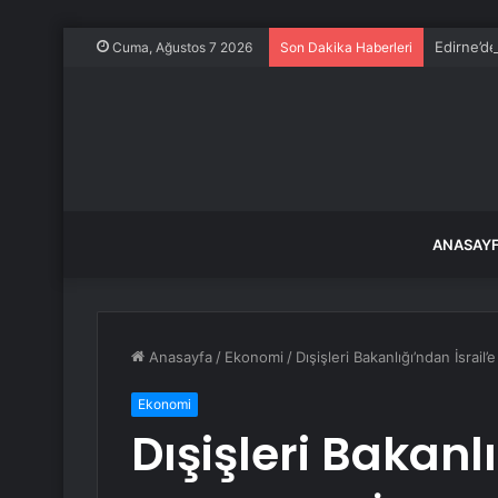
Edirne’de
Cuma, Ağustos 7 2026
Son Dakika Haberleri
ANASAY
Anasayfa
/
Ekonomi
/
Dışişleri Bakanlığı’ndan İsrail’
Ekonomi
Dışişleri Bakanlı