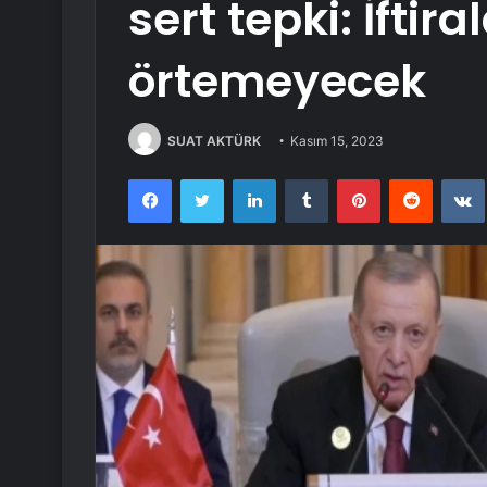
sert tepki: İftir
örtemeyecek
SUAT AKTÜRK
Kasım 15, 2023
Facebook
Twitter
LinkedIn
Tumblr
Pinterest
Reddit