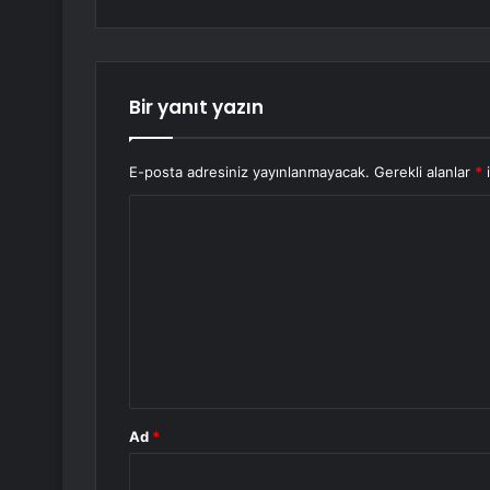
Bir yanıt yazın
E-posta adresiniz yayınlanmayacak.
Gerekli alanlar
*
i
Y
o
r
u
m
*
Ad
*