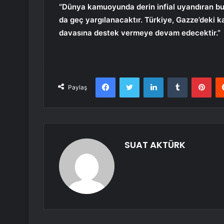
“Dünya kamuoyunda derin infial uyandıran bu in
da geç yargılanacaktır. Türkiye, Gazze’deki ka
davasına destek vermeye devam edecektir.”
Facebook
Twitter
LinkedIn
Tumblr
Pint
Paylaş
SUAT AKTÜRK