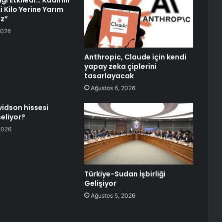
ı Etkiledi… Kadirlili
ki Kilo Yerine Yarım
uz”
2026
Anthropic, Claude için kendi
yapay zeka çiplerini
tasarlayacak
Ağustos 6, 2026
idson hissesi
eliyor?
2026
Türkiye-Sudan İşbirliği
Gelişiyor
Ağustos 5, 2026