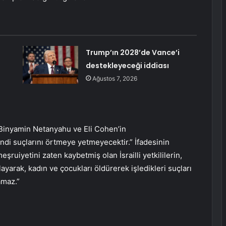
Trump’ın 2028’de Vance’i
destekleyeceği iddiası
Ağustos 7, 2026
 Binyamin Netanyahu ve Eli Cohen’in
endi suçlarını örtmeye yetmeyecektir.” İfadesinin
eşruiyetini zaten kaybetmiş olan İsrailli yetkililerin,
rak, kadın ve çocukları öldürerek işledikleri suçları
amaz.”