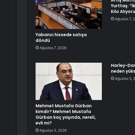
Artış Mutfağ
Yurttaş: “İ
Kilo Alıyor
Ağustos 7, 
Yabancı hissede satışa
döndü
Ağustos 7, 2026
Harley-Dav
neden yüks
Ağustos 5, 
Mehmet Mustafa Gürban
kimdir? Mehmet Mustafa
Gürban kaç yaşında, nereli,
evli mi?
Ağustos 5, 2026