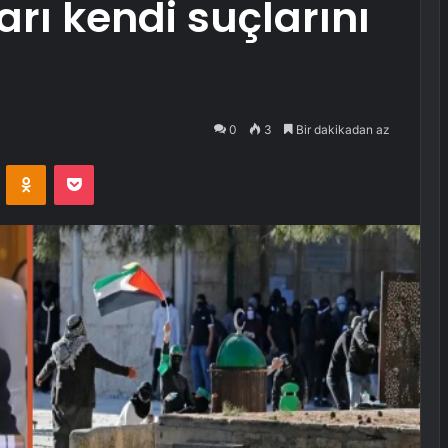
aları kendi suçlarını
0
3
Bir dakikadan az
VKontakte
Odnoklassniki
Pocket