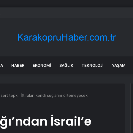
 Kamyonet Kaza Yaptı: 2 Yaralı
FA
HABER
EKONOMI
SAĞLIK
TEKNOLOJI
YAŞAM
e sert tepki: İftiraları kendi suçlarını örtemeyecek
ğı’ndan İsrail’e