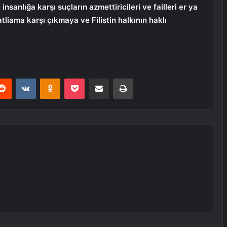
sanlığa karşı suçların azmettiricileri ve failleri er ya
tliama karşı çıkmaya ve Filistin halkının haklı
erest
Reddit
VKontakte
Odnoklassniki
Pocket
E-Posta ile paylaş
Yazdır