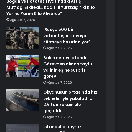
Soğan ve Patates Fiyatındaki Artış
Mutfağı Etkiledi… Kadirlili Yurttaş: “İki Kilo
Yerine Yarım Kilo Alıyoruz”
Ağustos 7, 2026
‘Rusya 500 bin
vatandaşını savaşa
sürmeye hazırlanıyor’
Ağustos 7, 2026
Bakın nereye atandı!
Görevden alınan taytlı
valinin eşine sürpriz
görev
Ağustos 7, 2026
Okyanusun ortasında hız
tekneleriyle yakaladılar:
2.6 ton kokain ele
geçirildi
Ağustos 7, 2026
İstanbul’a poyraz