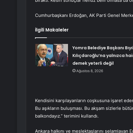
bıraktı. Kesin sonuçlar henüz belli olmasa da 
Cumhurbaşkanı Erdoğan, AK Parti Genel Merkez
İlgili Makaleler
Yomra Belediye Başkanı Bıyı
Kılıçdaroğlu’na yalnızca hai
demek yeterli değil
Ağustos 8, 2026
Kendisini karşılayanların coşkusuna işaret ede
Bu aşıkların buluşması. Bu akşam sizlerle büt
balkondayız.” terimini kullandı.
Ankara halkını ve meslektaşlarını selamlayan 