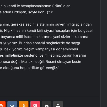
ının kendi iç hesaplaşmalarının ürünü olan
de eden Erdoğan, şöyle konuştu:
anımı, gerekse seçim sisteminin güvenilirliği açısından
r. Hiç kimsenin kendi kirli siyasi hesapları için bu güzel
boyunca milli iradenin kararına yani sizlerin kararına
duyuyoruz. Bundan sonraki seçimlerde de saygı
uğu bekliyoruz. Seçim kampanyası dönemindeki
kes milletimize seslendi ve milletimiz bugün kararını
konusu değil. Mantıklı değil. Resmi olmayan kesin
ne olduğunu hep birlikte göreceğiz.”
erest
Reddit
VKontakte
Odnoklassniki
Pocket
E-Posta ile paylaş
Yazdır