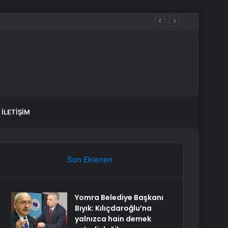
ündem oldu
İLETIŞIM
Son Eklenen
Yomra Belediye Başkanı
Bıyık: Kılıçdaroğlu’na
yalnızca hain demek