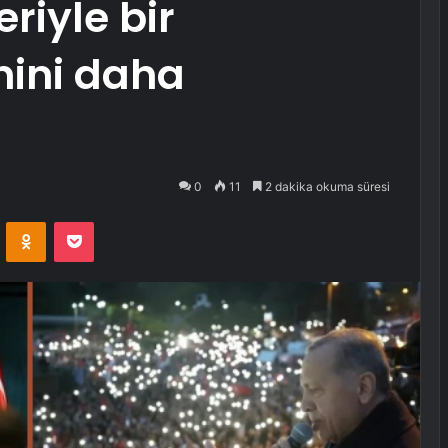
riyle bir
nini daha
0
11
2 dakika okuma süresi
VKontakte
Odnoklassniki
Pocket