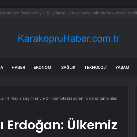
nların boğazı düğümlendi! Eren Kaşıkçı’nın ardından yapılan o yorum g
FA
HABER
EKONOMI
SAĞLIK
TEKNOLOJI
YAŞAM
 14 Mayıs seçimleriyle bir demokrasi şölenini daha tamamladı
 Erdoğan: Ülkemiz