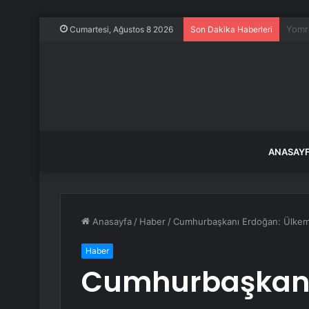
Okuya
Cumartesi, Ağustos 8 2026
Son Dakika Haberleri
ANASAY
Anasayfa
/
Haber
/
Cumhurbaşkanı Erdoğan: Ülkemiz
Haber
Cumhurbaşkanı