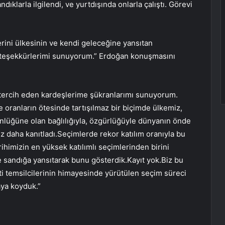
dıklarla ilgilendi, ve yurtdışında onlarla çalıştı. Görevi
lerini ülkesinin ve kendi geleceğine yansıtan
 teşekkürlerimi sunuyorum.” Erdoğan konuşmasını
nı tercih eden kardeşlerime şükranlarımı sunuyorum.
 oranların ötesinde tartışılmaz bir biçimde ülkemiz,
tünlüğüne olan bağlılığıyla, özgürlüğüyle dünyanın önde
ez daha kanıtladı.Seçimlerde rekor katılım oranıyla bu
himizin en yüksek katılımlı seçimlerinden birini
lde sandığa yansıtarak bunu gösterdik.Kayıt yok.Biz bu
ti temsilcilerinin himayesinde yürütülen seçim süreci
aya koyduk.”