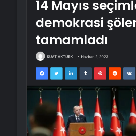
14 Mayıs seçimle
demokrasi şöle
tamamladı
SUAT AKTÜRK
Haziran 2, 2023
Facebook
Twitter
LinkedIn
Tumblr
Pinterest
Reddit