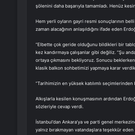
şölenini daha başarıyla tamamladı. Henüz kesin
Hem yerli oyların gayri resmi sonuçlarının bell
zaman alacağının anlaşıldığını ifade eden Erdo
“Elbette çok geride olduğunu bildikleri bir tabl
kez kandırmaya çalışanlar gibi değiliz. “Şu and
ortaya çıkmasını bekliyoruz. Sonucu beklerken 
klasik balkon sohbetimizi yapmaya karar verdik
“Tarihimizin en yüksek katılımlı seçimlerinden b
Alkışlarla kesilen konuşmasının ardından Erdo
sözleriyle cevap verdi.
İstanbul’dan Ankara’ya ve parti genel merkezine 
yalnız bırakmayan vatandaşlara teşekkür eden E