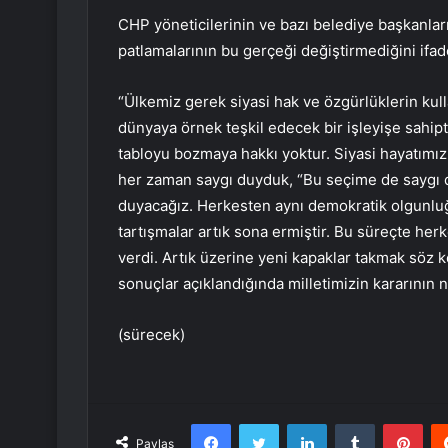
CHP yöneticilerinin ve bazı belediye başkanlar
patlamalarının bu gerçeği değiştirmediğini ifa
“Ülkemiz gerek siyasi hak ve özgürlüklerin kull
dünyaya örnek teşkil edecek bir işleyişe sahipti
tabloyu bozmaya hakkı yoktur. Siyasi hayatımız 
her zaman saygı duyduk, “Bu seçime de saygı 
duyacağız. Herkesten aynı demokratik olgunl
tartışmalar artık sona ermiştir. Bu süreçte her
verdi. Artık üzerine yeni kapaklar takmak söz 
sonuçlar açıklandığında milletimizin kararının 
(sürecek)
Facebook
Twitter
LinkedIn
Tumblr
Pint
Paylaş