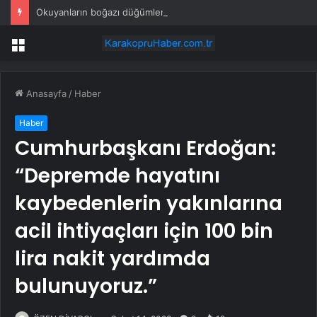
Okuyanların boğazı düğümlendi! Eren Kaşıkçı’nın ardından yapılan o yorum gündem oldu
Menü
Anasayfa
/
Haber
Haber
Cumhurbaşkanı Erdoğan:
“Depremde hayatını
kaybedenlerin yakınlarına
acil ihtiyaçları için 100 bin
lira nakit yardımda
bulunuyoruz.”