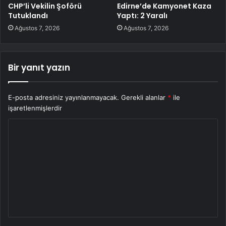
CHP’li Vekilin Şoförü
Edirne’de Kamyonet Kaza
Tutuklandı
Yaptı: 2 Yaralı
Ağustos 7, 2026
Ağustos 7, 2026
Bir yanıt yazın
E-posta adresiniz yayınlanmayacak.
Gerekli alanlar
*
ile
işaretlenmişlerdir
Y
o
r
u
m
*