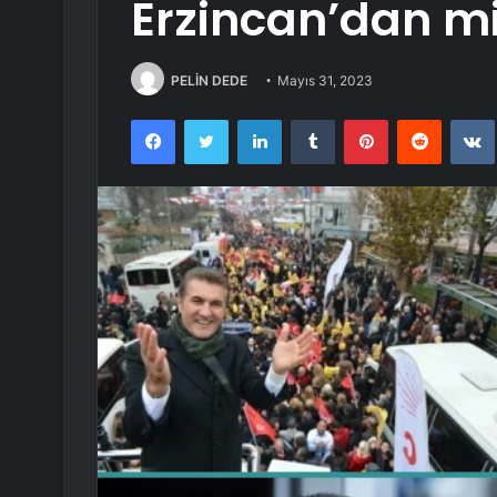
Erzincan’dan mil
PELİN DEDE
Mayıs 31, 2023
Facebook
Twitter
LinkedIn
Tumblr
Pinterest
Reddit