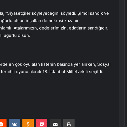
da, “Siyasetçiler söyleyeceğini söyledi. Şimdi sandık ve
uğurlu olsun inşallah demokrasi kazanır.
amlı. Atalarımızın, dedelerimizin, edatların sandığıdır.
lı uğurlu olsun.”
de en çok oyu alan listenin başında yer alırken, Sosyal
ercihli oyunu alarak 18. İstanbul Milletvekili seçildi.
erest
Reddit
VKontakte
Odnoklassniki
Pocket
E-Posta ile paylaş
Yazdır