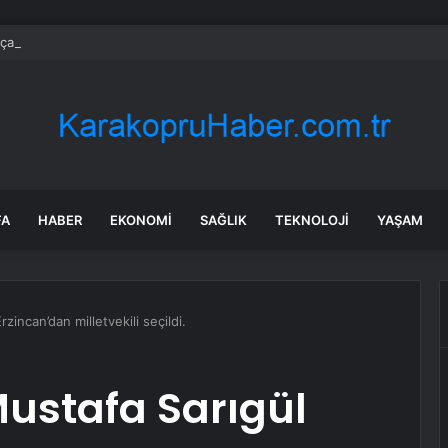
 çalıp yerine koydu! Elektrik kesildi 300 tam altın buhar oldu
FA
HABER
EKONOMI
SAĞLIK
TEKNOLOJI
YAŞAM
zincan’dan milletvekili seçildi.
ustafa Sarıgül