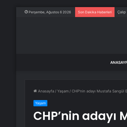
Çalıp
Perşembe, Ağustos 6 2026
Son Dakika Haberleri
ANASAY
Anasayfa
/
Yaşam
/
CHP’nin adayı Mustafa Sarıgül Er
Yaşam
CHP’nin adayı M