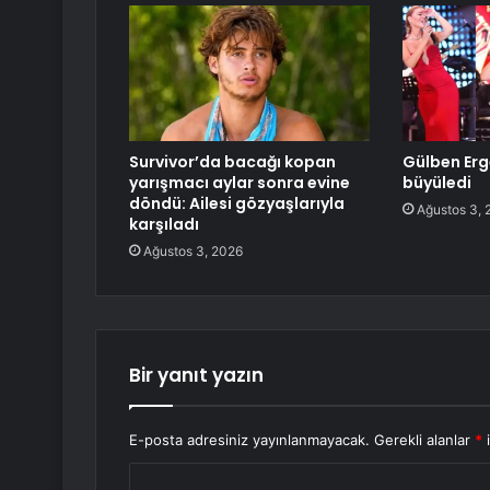
Survivor’da bacağı kopan
Gülben Erge
yarışmacı aylar sonra evine
büyüledi
döndü: Ailesi gözyaşlarıyla
Ağustos 3, 
karşıladı
Ağustos 3, 2026
Bir yanıt yazın
E-posta adresiniz yayınlanmayacak.
Gerekli alanlar
*
i
Y