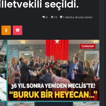
letvekili seçildi.
0
12
1 dakika okuma süresi
VKontakte
Odnoklassniki
Pocket