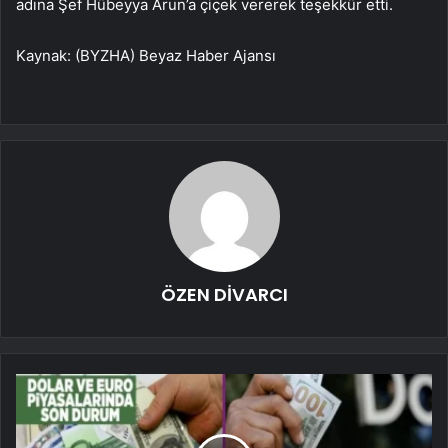
adına Şef Hübeyya Arun’a çiçek vererek teşekkür etti.
Kaynak: (BYZHA) Beyaz Haber Ajansı
ÖZEN DİVARCI