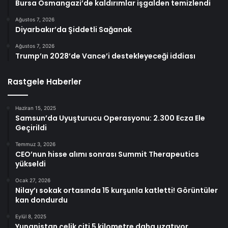
Bursa Osmangazi’de kaldırımlar işgalden temizlendi
Ağustos 7, 2026
Diyarbakır’da Şiddetli Sağanak
Ağustos 7, 2026
Trump’ın 2028’de Vance’i destekleyeceği iddiası
Rastgele Haberler
Haziran 15, 2025
Samsun’da Uyuşturucu Operasyonu: 2.300 Ecza Ele
Geçirildi
Temmuz 3, 2026
CEO’nun hisse alımı sonrası Summit Therapeutics
yükseldi
Ocak 27, 2026
Nilay’ı sokak ortasında 15 kurşunla katletti! Görüntüler
kan dondurdu
Eylül 8, 2025
Yunanistan çelik çiti 5 kilometre daha uzatıyor