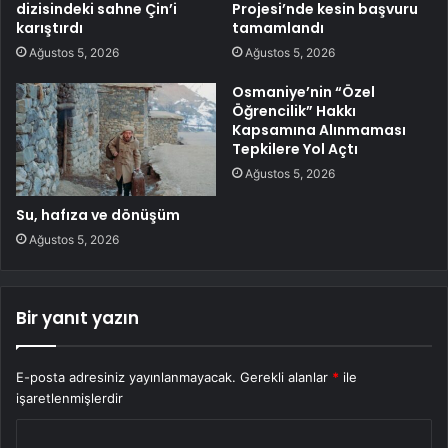
dizisindeki sahne Çin’i
Projesi’nde kesin başvuru
karıştırdı
tamamlandı
Ağustos 5, 2026
Ağustos 5, 2026
Osmaniye’nin “Özel
Öğrencilik” Hakkı
Kapsamına Alınmaması
Tepkilere Yol Açtı
Ağustos 5, 2026
Su, hafıza ve dönüşüm
Ağustos 5, 2026
Bir yanıt yazın
E-posta adresiniz yayınlanmayacak.
Gerekli alanlar
*
ile
işaretlenmişlerdir
Y