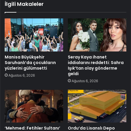
İlgili Makaleler
Manisa Büyükşehir
Seray Kaya ihanet
Saruhanlı’da çocukların
iddialarını reddetti: Sahra
yüzlerini gülümsetti
Işık’tan olay gönderme
geldi
Ağustos 6, 2026
Ağustos 6, 2026
‘Mehmed: Fetihler Sultanı’
Ordu’da Lisanslı Depo