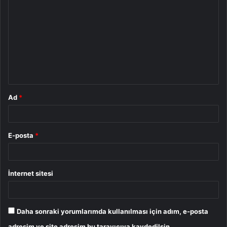
o
r
u
m
*
Ad
*
E-posta
*
İnternet sitesi
Daha sonraki yorumlarımda kullanılması için adım, e-posta
adresim ve site adresim bu tarayıcıya kaydedilsin.