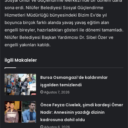
Sosyal Ömür ve Güçlendirme Merkezi’nde bir dönem daha
sona erdi. Nilüfer Belediyesi Sosyal Güçlendirme
Hizmetleri Müdürlüğü bünyesindeki Bizim Ev’de yıl
boyunca birçok farklı alanda yavaş yavaş eğitim alan
engelli bireyler, hazırladıkları gösteri ile dönemi tamamladı.
Nilüfer Belediyesi Başkan Yardımcısı Dr. Sibel Özer ve
engelli yakınları katıldı.
İlgili Makaleler
Bursa Osmangazi’de kaldırımlar
işgalden temizlendi
Ağustos 7, 2026
Önce Feyza Civelek, şimdi kardeşi Ömer
Nadir: Annesinin yazdığı dizinin
kadrosuna dahil oldu
Ağustos 6, 2026