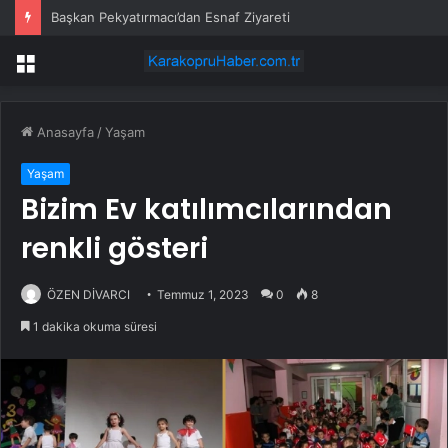
Başkan Pekyatırmacı’dan Esnaf Ziyareti
Menü
Anasayfa
/
Yaşam
Yaşam
Bizim Ev katılımcılarından
renkli gösteri
ÖZEN DİVARCI
Temmuz 1, 2023
0
8
1 dakika okuma süresi