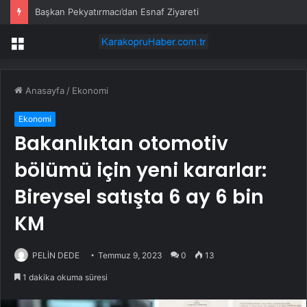
Başkan Pekyatırmacı’dan Esnaf Ziyareti
Menü
Anasayfa
/
Ekonomi
Ekonomi
Bakanlıktan otomotiv
bölümü için yeni kararlar:
Bireysel satışta 6 ay 6 bin
KM
PELİN DEDE
Temmuz 9, 2023
0
13
1 dakika okuma süresi