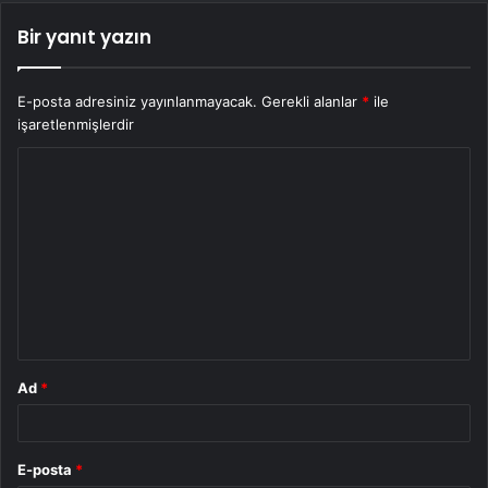
Bir yanıt yazın
E-posta adresiniz yayınlanmayacak.
Gerekli alanlar
*
ile
işaretlenmişlerdir
Y
o
r
u
m
*
Ad
*
E-posta
*