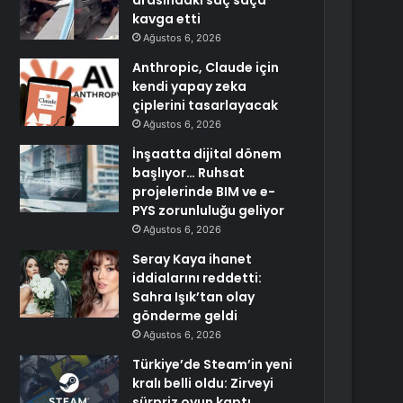
arasındaki saç saça
kavga etti
Ağustos 6, 2026
Anthropic, Claude için
kendi yapay zeka
çiplerini tasarlayacak
Ağustos 6, 2026
İnşaatta dijital dönem
başlıyor… Ruhsat
projelerinde BIM ve e-
PYS zorunluluğu geliyor
Ağustos 6, 2026
Seray Kaya ihanet
iddialarını reddetti:
Sahra Işık’tan olay
gönderme geldi
Ağustos 6, 2026
Türkiye’de Steam’in yeni
kralı belli oldu: Zirveyi
sürpriz oyun kaptı