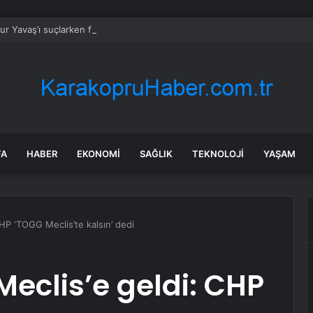
r Yavaş’ı suçlarken faka bastı!
FA
HABER
EKONOMI
SAĞLIK
TEKNOLOJI
YAŞAM
HP ‘TOGG Meclis’te kalsın’ dedi
eclis’e geldi: CHP