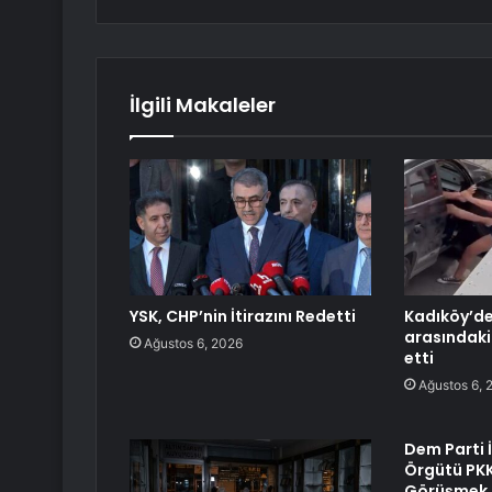
İlgili Makaleler
YSK, CHP’nin İtirazını Redetti
Kadıköy’de 
arasındaki
Ağustos 6, 2026
etti
Ağustos 6, 
Dem Parti İ
Örgütü PKK 
Görüşmek Ü