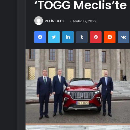
‘TOGG Meclis’te 
PELİN DEDE
Aralık 17, 2022
Facebook
Twitter
LinkedIn
Tumblr
Pinterest
Reddit