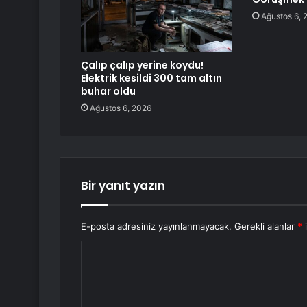
Ağustos 6, 
Çalıp çalıp yerine koydu!
Elektrik kesildi 300 tam altın
buhar oldu
Ağustos 6, 2026
Bir yanıt yazın
E-posta adresiniz yayınlanmayacak.
Gerekli alanlar
*
i
Y
o
r