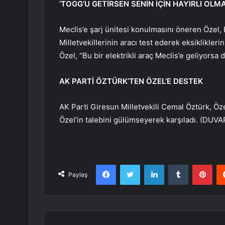
‘TOGG’U GETİRSEN SENİN İÇİN HAYIRLI OLMA
Meclis’e şarj ünitesi konulmasını öneren Özel,
Milletvekillerinin aracı test ederek eksiklikler
Özel, “Bu bir elektrikli araç Meclis’e geliyorsa 
AK PARTİ ÖZTÜRK’TEN ÖZEL’E DESTEK
AK Parti Giresun Milletvekili Cemal Öztürk, Öze
Özel’in talebini gülümseyerek karşıladı. (DUVA
Facebook
Twitter
LinkedIn
Tumblr
Pint
Paylaş