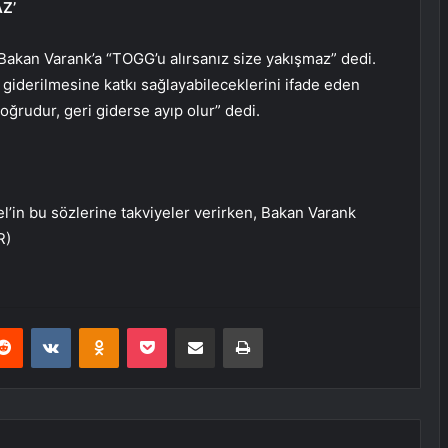
Z’
 Bakan Varank’a “TOGG’u alırsanız size yakışmaz” dedi.
in giderilmesine katkı sağlayabileceklerini ifade eden
doğrudur, geri giderse ayıp olur” dedi.
l’in bu sözlerine takviyeler verirken, Bakan Varank
R)
erest
Reddit
VKontakte
Odnoklassniki
Pocket
E-Posta ile paylaş
Yazdır