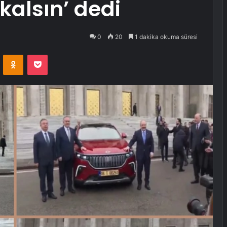
kalsın’ dedi
0
20
1 dakika okuma süresi
VKontakte
Odnoklassniki
Pocket