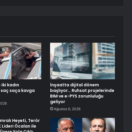
iki kadın
İnşaatta dijital dönem
 saç saça kavga
başlıyor… Ruhsat projelerinde
BIM ve e-PYS zorunluluğu
geliyor
2026
Ağustos 6, 2026
mralı Heyeti, Terör
Lideri Öcalan ile
zere Yola Çıktı