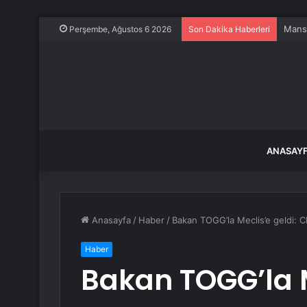
Mansu
Perşembe, Ağustos 6 2026
Son Dakika Haberleri
ANASAY
Anasayfa
/
Haber
/
Bakan TOGG’la Meclis’e geldi: C
Haber
Bakan TOGG’la M