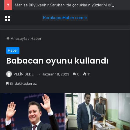
Manisa Büyükşehir Saruhanlı’da çocukların yüzlerini gülümsetti
Menü
Anasayfa
/
Haber
Haber
Babacan oyunu kullandı
PELİN DEDE
Haziran 18, 2023
0
11
Bir dakikadan az