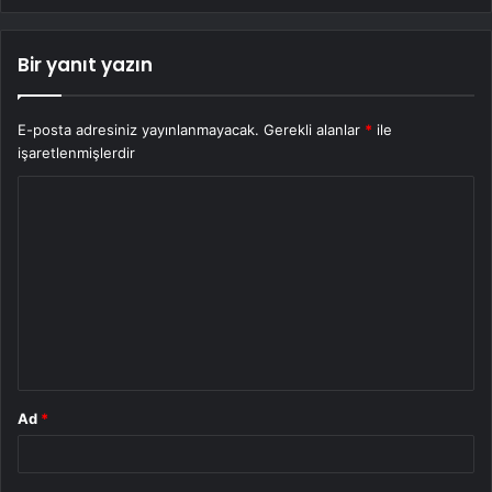
Bir yanıt yazın
E-posta adresiniz yayınlanmayacak.
Gerekli alanlar
*
ile
işaretlenmişlerdir
Y
o
r
u
m
*
Ad
*