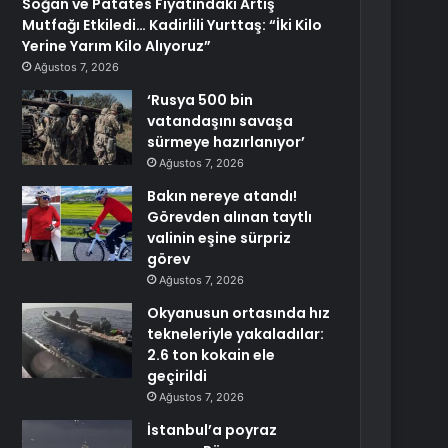
Soğan ve Patates Fiyatındaki Artış
Mutfağı Etkiledi… Kadirlili Yurttaş: “İki Kilo
Yerine Yarım Kilo Alıyoruz”
Ağustos 7, 2026
‘Rusya 500 bin
vatandaşını savaşa
sürmeye hazırlanıyor’
Ağustos 7, 2026
Bakın nereye atandı!
Görevden alınan taytlı
valinin eşine sürpriz
görev
Ağustos 7, 2026
Okyanusun ortasında hız
tekneleriyle yakaladılar:
2.6 ton kokain ele
geçirildi
Ağustos 7, 2026
İstanbul’a poyraz