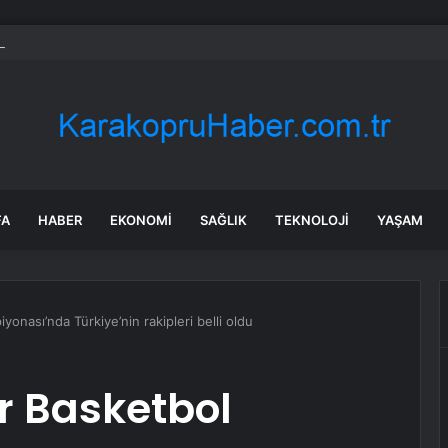
 Kamyonet Kaza Yaptı: 2 Yaralı
FA
HABER
EKONOMI
SAĞLIK
TEKNOLOJI
YAŞAM
onası’nda Türkiye’nin rakipleri belli oldu
r Basketbol