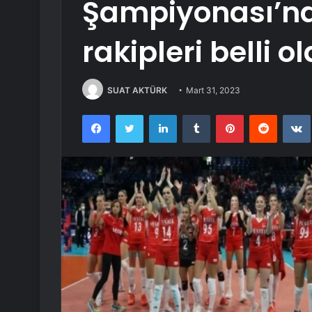
Şampiyonası’nd
rakipleri belli o
SUAT AKTÜRK
Mart 31, 2023
Facebook
Twitter
LinkedIn
Tumblr
Pinterest
Reddit