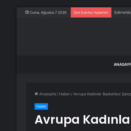
Edirne’de
Cuma, Ağustos 7 2026
Son Dakika Haberleri
ANASAY
Anasayfa
/
Haber
/
Avrupa Kadınlar Basketbol Şampiy
Haber
Avrupa Kadınla