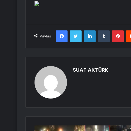
Facebook
Twitter
LinkedIn
Tumblr
Pint
Paylaş
SUAT AKTÜRK