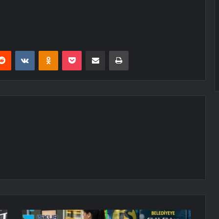
erest
Reddit
VKontakte
Odnoklassniki
Pocket
E-Posta ile paylaş
Yazdır