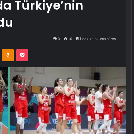
a Türkiye’nin
ldu
0
10
1 dakika okuma süresi
VKontakte
Odnoklassniki
Pocket