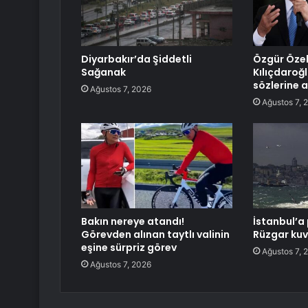
Diyarbakır’da Şiddetli
Özgür Öze
Sağanak
Kılıçdaroğl
sözlerine 
Ağustos 7, 2026
Ağustos 7, 
Bakın nereye atandı!
İstanbul’a 
Görevden alınan taytlı valinin
Rüzgar kuv
eşine sürpriz görev
Ağustos 7, 
Ağustos 7, 2026