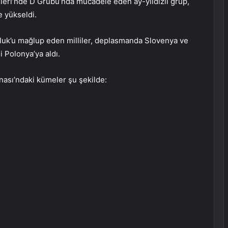
eri’nde D Grubu’nda mücadele eden ay-yıldızlı grup,
e yükseldi.
luk’u mağlup eden milliler, deplasmanda Slovenya ve
 Polonya’ya aldı.
ası’ndaki kümeler şu şekilde: