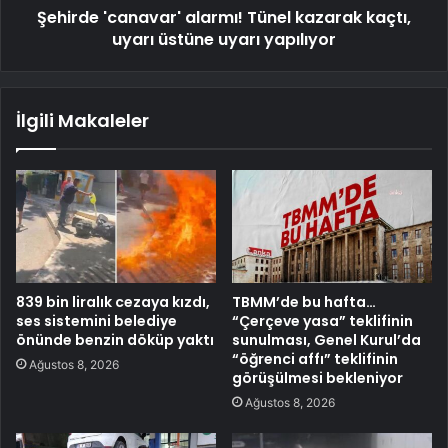
Şehirde 'canavar' alarmı! Tünel kazarak kaçtı,
uyarı üstüne uyarı yapılıyor
İlgili Makaleler
839 bin liralık cezaya kızdı,
TBMM’de bu hafta…
ses sistemini belediye
“Çerçeve yasa” teklifinin
önünde benzin döküp yaktı
sunulması, Genel Kurul’da
“öğrenci affı” teklifinin
Ağustos 8, 2026
görüşülmesi bekleniyor
Ağustos 8, 2026