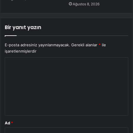
Ağustos 8, 2026
Bir yanıt yazın
E-posta adresiniz yayınlanmayacak.
Gerekli alanlar
*
ile
işaretlenmişlerdir
Y
o
r
u
m
*
Ad
*