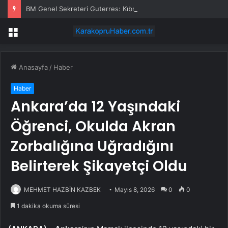
BM Genel Sekreteri Guterres: Kıbrıs’ta barışı dayatamayız, Kıbrıslılar inşa edebilir
Menü
Anasayfa
/
Haber
Haber
Ankara’da 12 Yaşındaki
Öğrenci, Okulda Akran
Zorbalığına Uğradığını
Belirterek Şikayetçi Oldu
MEHMET HAZBİN KAZBEK
Mayıs 8, 2026
0
0
1 dakika okuma süresi