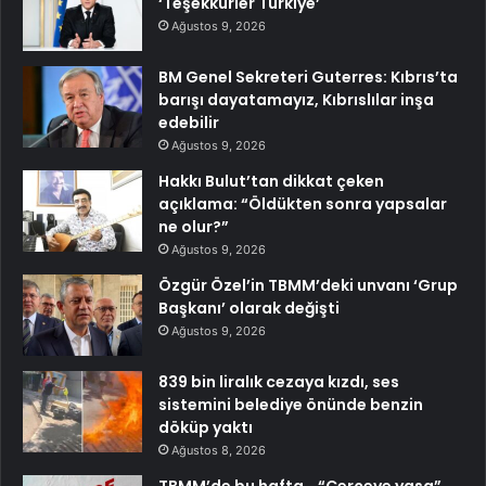
‘Teşekkürler Türkiye’
Ağustos 9, 2026
BM Genel Sekreteri Guterres: Kıbrıs’ta
barışı dayatamayız, Kıbrıslılar inşa
edebilir
Ağustos 9, 2026
Hakkı Bulut’tan dikkat çeken
açıklama: “Öldükten sonra yapsalar
ne olur?”
Ağustos 9, 2026
Özgür Özel’in TBMM’deki unvanı ‘Grup
Başkanı’ olarak değişti
Ağustos 9, 2026
839 bin liralık cezaya kızdı, ses
sistemini belediye önünde benzin
döküp yaktı
Ağustos 8, 2026
TBMM’de bu hafta… “Çerçeve yasa”