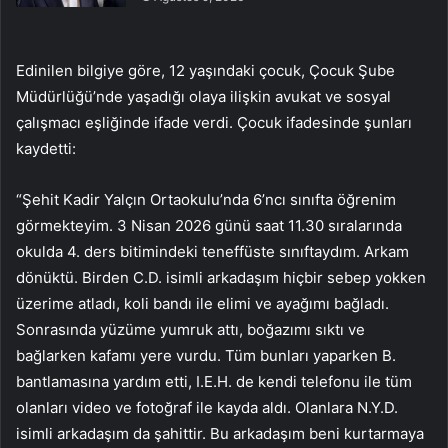
Edinilen bilgiye göre, 12 yaşındaki çocuk, Çocuk Şube
Müdürlüğü’nde yaşadığı olaya ilişkin avukat ve sosyal
çalışmacı eşliğinde ifade verdi. Çocuk ifadesinde şunları
kaydetti:
“Şehit Kadir Yalçın Ortaokulu’nda 6’ncı sınıfta öğrenim
görmekteyim. 3 Nisan 2026 günü saat 11.30 sıralarında
okulda 4. ders bitimindeki teneffüste sınıftaydım. Arkam
dönüktü. Birden C.D. isimli arkadaşım hiçbir sebep yokken
üzerime atladı, koli bandı ile elimi ve ayağımı bağladı.
Sonrasında yüzüme yumruk attı, boğazımı sıktı ve
bağlarken kafamı yere vurdu. Tüm bunları yaparken B.
bantlamasına yardım etti, I.E.H. de kendi telefonu ile tüm
olanları video ve fotoğraf ile kayda aldı. Olanlara N.Y.D.
isimli arkadaşım da şahittir. Bu arkadaşım beni kurtarmaya