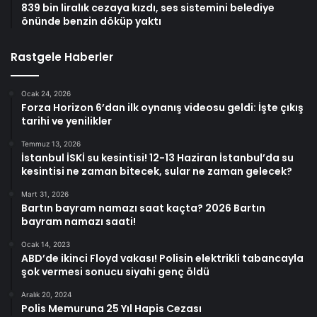
839 bin liralık cezaya kızdı, ses sistemini belediye
önünde benzin döküp yaktı
Rastgele Haberler
Ocak 24, 2026
Forza Horizon 6’dan ilk oynanış videosu geldi: İşte çıkış
tarihi ve yenilikler
Temmuz 13, 2026
İstanbul İSKİ su kesintisi! 12-13 Haziran İstanbul’da su
kesintisi ne zaman bitecek, sular ne zaman gelecek?
Mart 31, 2026
Bartın bayram namazı saat kaçta? 2026 Bartın
bayram namazı saati!
Ocak 14, 2023
ABD’de ikinci Floyd vakası! Polisin elektrikli tabancayla
şok vermesi sonucu siyahi genç öldü
Aralık 20, 2024
Polis Memuruna 25 Yıl Hapis Cezası