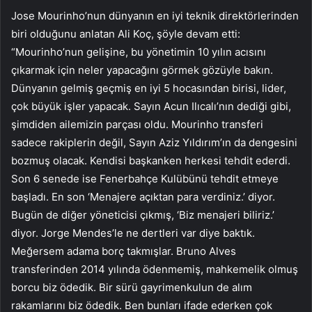
Jose Mourinho’nun dünyanın en iyi teknik direktörlerinden
biri olduğunu anlatan Ali Koç, şöyle devam etti:
“Mourinho’nun gelişine, bu yönetimin 10 yılın acısını
çıkarmak için neler yapacağını görmek gözüyle bakın.
Dünyanın gelmiş geçmiş en iyi 5 hocasından birisi, lider,
çok büyük işler yapacak. Sayın Acun Ilıcalı’nın dediği gibi,
şimdiden ailemizin parçası oldu. Mourinho transferi
sadece rakiplerin değil, Sayın Aziz Yıldırım’ın da dengesini
bozmuş olacak. Kendisi başkanken herkesi tehdit ederdi.
Son 6 senede ise Fenerbahçe Kulübünü tehdit etmeye
başladı. En son ‘Menajere açıktan para verdiniz.’ diyor.
Bugün de diğer yöneticisi çıkmış, ‘Biz menajeri biliriz.’
diyor. Jorge Mendes’le ne dertleri var diye baktık.
Meğersem adama borç takmışlar. Bruno Alves
transferinden 2014 yılında ödenmemiş, mahkemelik olmuş
borcu biz ödedik. Bir sürü gayrimenkulun de alım
rakamlarını biz ödedik. Ben bunları ifade ederken çok