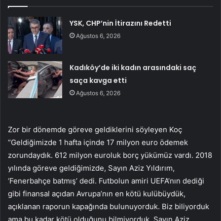
YSK, CHP’nin İtirazını Redetti
Ağustos 6, 2026
Kadıköy’de iki kadın arasındaki saç
saça kavga etti
Ağustos 6, 2026
Zor bir dönemde göreve geldiklerini söyleyen Koç
“Geldiğimizde 1 hafta içinde 17 milyon euro ödemek
zorundaydık. 612 milyon euroluk borç yükümüz vardı. 2018
yılında göreve geldiğimizde, Sayın Aziz Yıldırım,
‘Fenerbahçe batmış’ dedi. Futbolun amiri UEFA’nın dediği
gibi finansal açıdan Avrupa’nın en kötü kulübüydük,
açıklanan raporun kapağında bulunuyorduk. Biz biliyorduk
ama bu kadar kötü olduğunu bilmiyorduk. Sayın Aziz