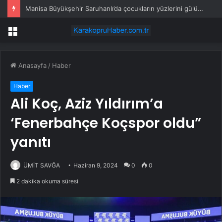
Manisa Büyükşehir Saruhanlı’da çocukların yüzlerini gülümsetti
Menü
Anasayfa
/
Haber
Haber
Ali Koç, Aziz Yıldırım’a
‘Fenerbahçe Koçspor oldu”
yanıtı
ÜMİT SAVĞA
Haziran 9, 2024
0
0
2 dakika okuma süresi