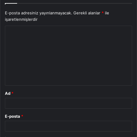
E-posta adresiniz yayınlanmayacak.
Gerekli alanlar
*
ile
işaretlenmişlerdir
Y
o
r
u
m
*
Ad
*
E-posta
*