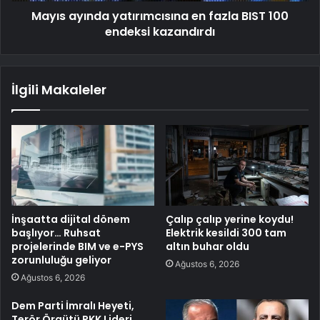
Mayıs ayında yatırımcısına en fazla BIST 100
endeksi kazandırdı
İlgili Makaleler
İnşaatta dijital dönem
Çalıp çalıp yerine koydu!
başlıyor… Ruhsat
Elektrik kesildi 300 tam
projelerinde BIM ve e-PYS
altın buhar oldu
zorunluluğu geliyor
Ağustos 6, 2026
Ağustos 6, 2026
Dem Parti İmralı Heyeti,
Terör Örgütü PKK Lideri