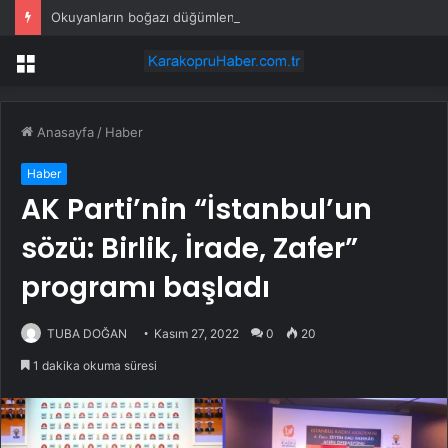
Okuyanların boğazı düğümlendi! Eren Kaşıkçı’nın ardından yapılan o yorum gündem oldu
Menü
Anasayfa
/
Haber
Haber
AK Parti’nin “İstanbul’un
sözü: Birlik, İrade, Zafer”
programı başladı
TUBA DOĞAN
Kasım 27, 2022
0
20
1 dakika okuma süresi