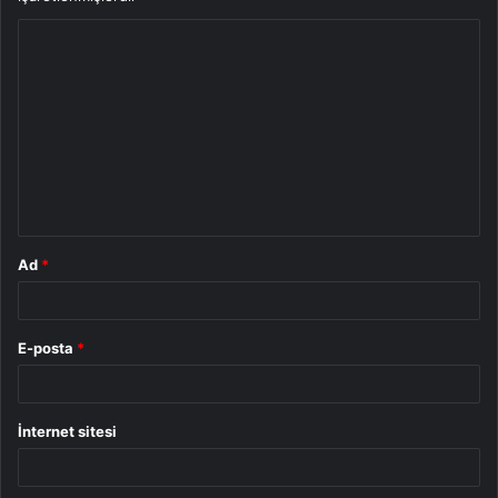
Y
o
r
u
m
*
Ad
*
E-posta
*
İnternet sitesi