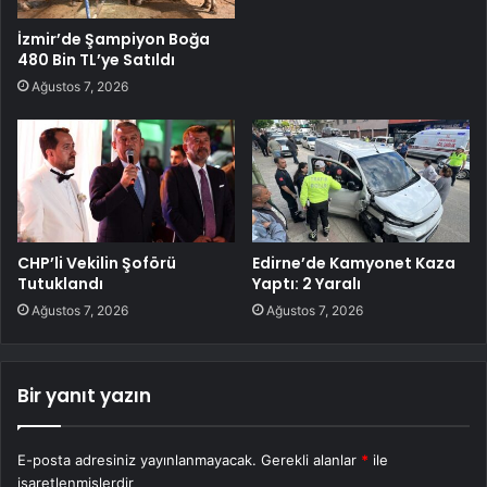
İzmir’de Şampiyon Boğa
480 Bin TL’ye Satıldı
Ağustos 7, 2026
CHP’li Vekilin Şoförü
Edirne’de Kamyonet Kaza
Tutuklandı
Yaptı: 2 Yaralı
Ağustos 7, 2026
Ağustos 7, 2026
Bir yanıt yazın
E-posta adresiniz yayınlanmayacak.
Gerekli alanlar
*
ile
işaretlenmişlerdir