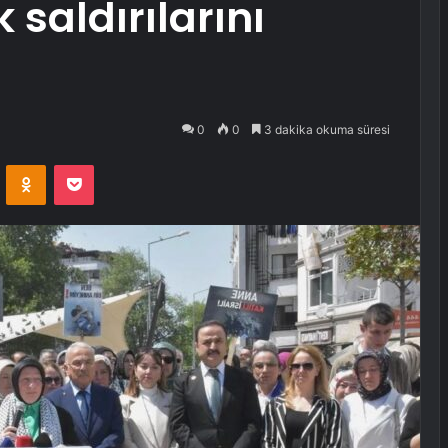
 saldırılarını
0
0
3 dakika okuma süresi
VKontakte
Odnoklassniki
Pocket