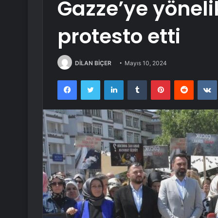
Gazze’ye yönelik
protesto etti
DİLAN BİÇER
Mayıs 10, 2024
Facebook
Twitter
LinkedIn
Tumblr
Pinterest
Reddit