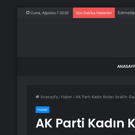
Edirne’de
Cuma, Ağustos 7 2026
Son Dakika Haberleri
ANASAY
Anasayfa
/
Haber
/
AK Parti Kadın Kolları İsrail’in Ga
Haber
AK Parti Kadın Ko