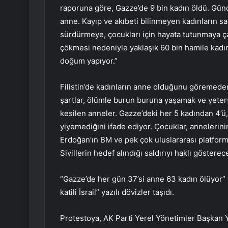
raporuna göre, Gazze’de 9 bin kadın öldü. Günd
anne. Kayıp ve akıbeti bilinmeyen kadınların sa
sürdürmeye, çocukları için hayata tutunmaya çalı
çökmesi nedeniyle yaklaşık 60 bin hamile kadı
doğum yapıyor.”
Filistin’de kadınların anne olduğunu göremede
şartlar, ölümle burun buruna yaşamak ve yete
kesilen anneler. Gazze’deki her 5 kadından 4’ü, 
yiyemediğini ifade ediyor. Çocuklar, anneler
Erdoğan’ın BM ve pek çok uluslararası platformd
Sivillerin hedef alındığı saldırıyı haklı göster
“Gazze’de her gün 37’si anne 63 kadın ölüyor” y
katili İsrail” yazılı dövizler taşıdı.
Protestoya, AK Parti Yerel Yönetimler Başkan Y