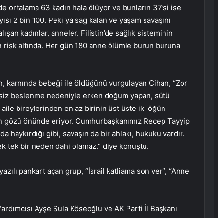
e ortalama 63 kadın hala ölüyor ve bunların 37’si ise
yısı 2 bin 100. Peki ya sağ kalan ve yaşam savaşını
şan kadınlar, anneler. Filistin’de sağlık sisteminin
n risk altında. Her gün 180 anne ölümle burun buruna
n, karnında bebeği ile öldüğünü vurgulayan Cihan, “Zor
rsiz beslenme nedeniyle erken doğum yapan, sütü
aile bireylerinden en az birinin üst üste iki öğün
inin gözü önünde eriyor. Cumhurbaşkanımız Recep Tayyip
a haykırdığı gibi, savaşın da bir ahlakı, hukuku vardır.
ecek tek bir neden dahi olamaz.” diye konuştu.
azılı pankart açan grup, “İsrail katliama son ver”, “Anne
ardımcısı Ayşe Sula Köseoğlu ve AK Parti İl Başkanı