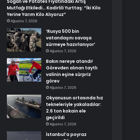
Soğan ve Patates Fiyatındaki Artış
Mutfağı Etkiledi… Kadirlili Yurttaş: “İki Kilo
Yerine Yarım Kilo Alıyoruz”
Ağustos 7, 2026
‘Rusya 500 bin
vatandaşını savaşa
sürmeye hazırlanıyor’
Ağustos 7, 2026
Bakın nereye atandı!
Görevden alınan taytlı
valinin eşine sürpriz
görev
Ağustos 7, 2026
Okyanusun ortasında hız
tekneleriyle yakaladılar:
2.6 ton kokain ele
geçirildi
Ağustos 7, 2026
İstanbul’a poyraz