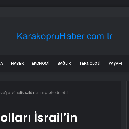
 Kamyonet Kaza Yaptı: 2 Yaralı
FA
HABER
EKONOMI
SAĞLIK
TEKNOLOJI
YAŞAM
zze’ye yönelik saldırılarını protesto etti
lları İsrail’in