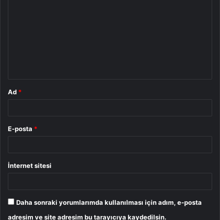
o
r
u
m
*
Ad
*
E-posta
*
İnternet sitesi
Daha sonraki yorumlarımda kullanılması için adım, e-posta
adresim ve site adresim bu tarayıcıya kaydedilsin.