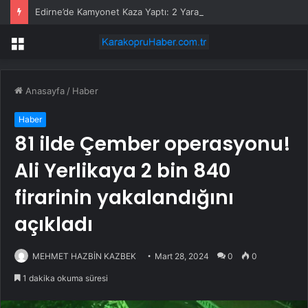
Edirne’de Kamyonet Kaza Yaptı: 2 Yaralı
Menü
Anasayfa
/
Haber
Haber
81 ilde Çember operasyonu!
Ali Yerlikaya 2 bin 840
firarinin yakalandığını
açıkladı
MEHMET HAZBİN KAZBEK
Mart 28, 2024
0
0
1 dakika okuma süresi