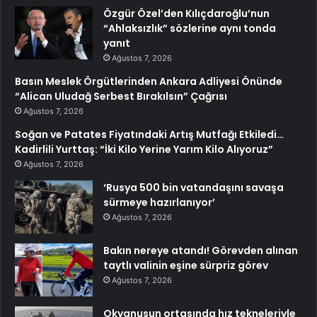
Özgür Özel’den Kılıçdaroğlu’nun
“Ahlaksızlık” sözlerine aynı tonda
yanıt
Ağustos 7, 2026
Basın Meslek Örgütlerinden Ankara Adliyesi Önünde
“Alican Uludağ Serbest Bırakılsın” Çağrısı
Ağustos 7, 2026
Soğan ve Patates Fiyatındaki Artış Mutfağı Etkiledi…
Kadirlili Yurttaş: “İki Kilo Yerine Yarım Kilo Alıyoruz”
Ağustos 7, 2026
‘Rusya 500 bin vatandaşını savaşa
sürmeye hazırlanıyor’
Ağustos 7, 2026
Bakın nereye atandı! Görevden alınan
taytlı valinin eşine sürpriz görev
Ağustos 7, 2026
Okyanusun ortasında hız tekneleriyle