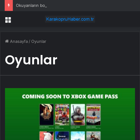
Okuyanların boğazı düğümlendi! Eren Kaşıkçı’nın ardından yapılan o yorum gündem oldu
Menü
Anasayfa
/
Oyunlar
Oyunlar